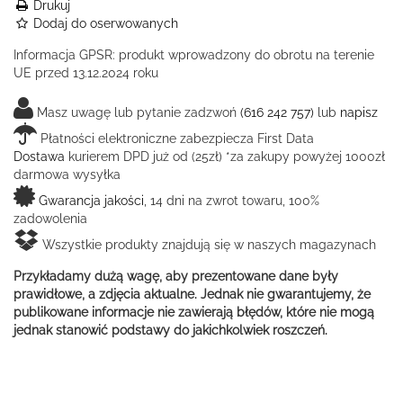
Drukuj
Dodaj do oserwowanych
Informacja GPSR:
produkt wprowadzony do obrotu na terenie
UE przed 13.12.2024 roku
Masz uwagę lub pytanie zadzwoń
(616 242 757)
lub
napisz
Płatności elektroniczne zabezpiecza First Data
Dostawa
kurierem DPD już od (25zł) *za zakupy powyżej 1000zł
darmowa wysyłka
Gwarancja jakości
, 14 dni na zwrot towaru, 100%
zadowolenia
Wszystkie produkty znajdują się w naszych magazynach
Przykładamy dużą wagę, aby prezentowane dane były
prawidłowe, a zdjęcia aktualne. Jednak nie gwarantujemy, że
publikowane informacje nie zawierają błędów, które nie mogą
jednak stanowić podstawy do jakichkolwiek roszczeń.