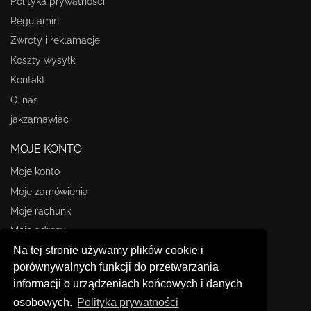
Polityka prywatności
Regulamin
Zwroty i reklamacje
Koszty wysyłki
Kontakt
O-nas
jakzamawiac
MOJE KONTO
Moje konto
Moje zamówienia
Moje rachunki
Moje adresy
Na tej stronie używamy plików cookie i
Moje informacje osobiste
porównywalnych funkcji do przetwarzania
STORE INFORMATION
informacji o urządzeniach końcowych i danych
osobowych.
Polityka prywatności
Omasz.pl