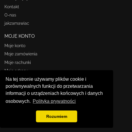
Kontakt
O-nas
jakzamawiac
MOJE KONTO
Moje konto
Moje zamówienia
Moje rachunki
Moje adresy
Na tej stronie używamy plików cookie i
Moje informacje osobiste
porównywalnych funkcji do przetwarzania
STORE INFORMATION
informacji o urządzeniach końcowych i danych
osobowych.
Polityka prywatności
Omasz.pl
61 624 27 57
Rozumiem
omasz@omasz.pl