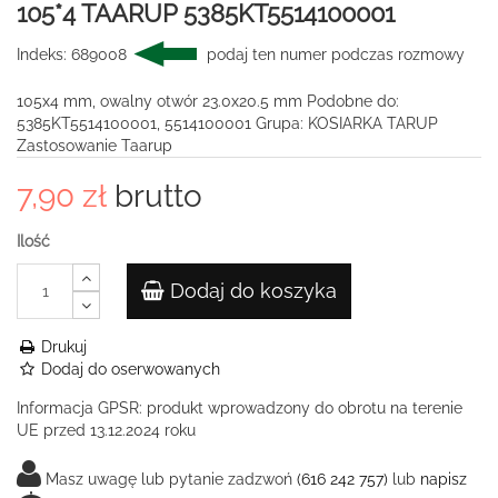
105*4 TAARUP 5385KT5514100001
Indeks:
689008
podaj ten numer podczas rozmowy
105x4 mm, owalny otwór 23.0x20.5 mm Podobne do:
5385KT5514100001, 5514100001 Grupa: KOSIARKA TARUP
Zastosowanie Taarup
7,90 zł
brutto
Ilość
Dodaj do koszyka
Drukuj
Dodaj do oserwowanych
Informacja GPSR:
produkt wprowadzony do obrotu na terenie
UE przed 13.12.2024 roku
Masz uwagę lub pytanie zadzwoń
(616 242 757)
lub
napisz