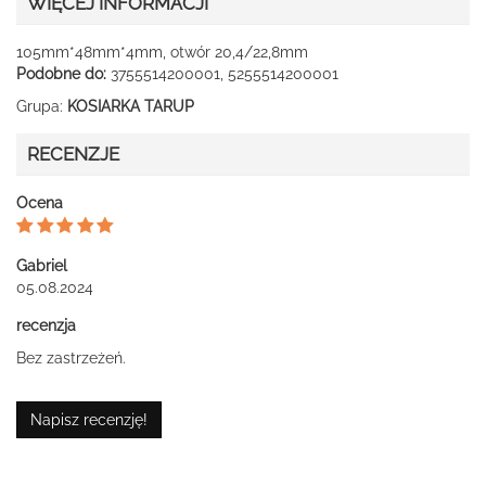
WIĘCEJ INFORMACJI
105mm*48mm*4mm, otwór 20,4/22,8mm
Podobne do:
3755514200001, 5255514200001
Grupa:
KOSIARKA TARUP
RECENZJE
Ocena
Gabriel
05.08.2024
recenzja
Bez zastrzeżeń.
Napisz recenzję!