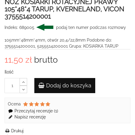
NÓŻ KOSIARKI ROTACYJNEJ PRAWY
105*48*4 TARUP, KVERNELAND, VICON
3755514200001
Indeks:
689005
podaj ten numer podczas rozmowy
105mm*48mm*4mm, otwór 20,4/22,8mm Podobne do:
3755514200001, 5255514200001 Grupa: KOSIARKA TARUP
11,50 zł
brutto
Ilość
Dodaj do koszyka
Ocena
Przeczytaj recenzje (
1
)
Napisz recenzję
Drukuj