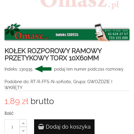
KOŁEK ROZPOROWY RAMOWY
PRZETYKOWY TORX 10X60MM
Indeks:
130935
podaj ten numer podczas rozmowy
Podobne do: RT-R-FFS-N-10K060, Grupa: GWOŻDZIE I
WKRĘTY
1,89 zł
brutto
Ilość
Dodaj do koszyka