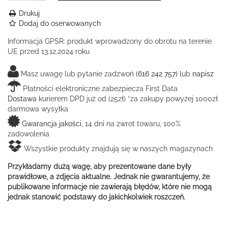
Drukuj
Dodaj do oserwowanych
Informacja GPSR:
produkt wprowadzony do obrotu na terenie
UE przed 13.12.2024 roku
Masz uwagę lub pytanie zadzwoń
(616 242 757)
lub
napisz
Płatności elektroniczne zabezpiecza First Data
Dostawa
kurierem DPD już od (25zł) *za zakupy powyżej 1000zł
darmowa wysyłka
Gwarancja jakości
, 14 dni na zwrot towaru, 100%
zadowolenia
Wszystkie produkty znajdują się w naszych magazynach
Przykładamy dużą wagę, aby prezentowane dane były
prawidłowe, a zdjęcia aktualne. Jednak nie gwarantujemy, że
publikowane informacje nie zawierają błędów, które nie mogą
jednak stanowić podstawy do jakichkolwiek roszczeń.