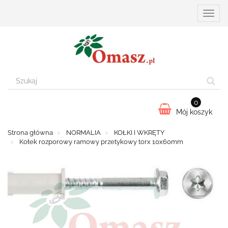
Przełą
nawiga
0
Mój koszyk
Strona główna
NORMALIA
KOŁKI I WKRĘTY
Kołek rozporowy ramowy przetykowy torx 10x60mm