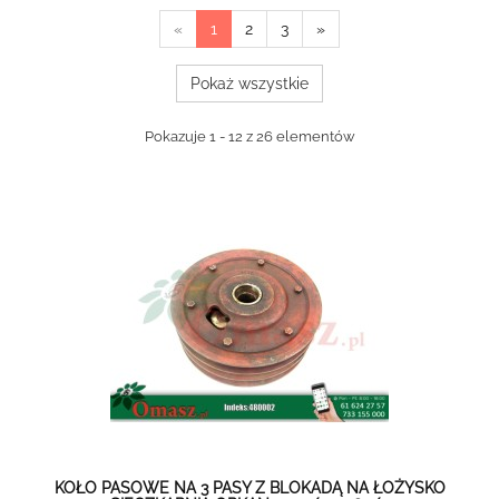
«
1
2
3
»
Pokaż wszystkie
Pokazuje 1 - 12 z 26 elementów
KOŁO PASOWE NA 3 PASY Z BLOKADĄ NA ŁOŻYSKO