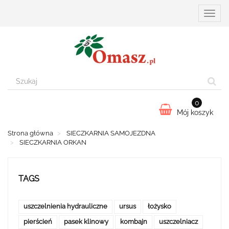
Przełą
nawiga
0
Mój koszyk
Strona główna
SIECZKARNIA SAMOJEZDNA
SIECZKARNIA ORKAN
TAGS
uszczelnienia hydrauliczne
ursus
łożysko
pierścień
pasek klinowy
kombajn
uszczelniacz