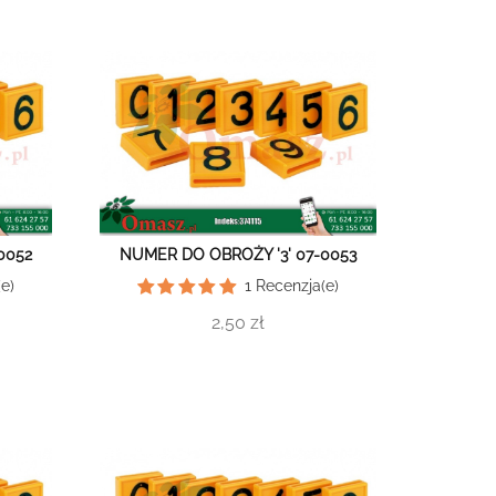
0052
NUMER DO OBROŻY '3' 07-0053
e)
1
Recenzja(e)
2,50 zł