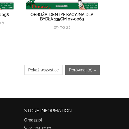
0058
OBROŻA IDENTYFIKACYJNA DLA
BYDŁA 135CM 07-0069
e)
29,90 zł
Pokaż wszystkie
Porównaj (
0
) »
STORE INFORMATION
Omasz.pl
61 624 27 57