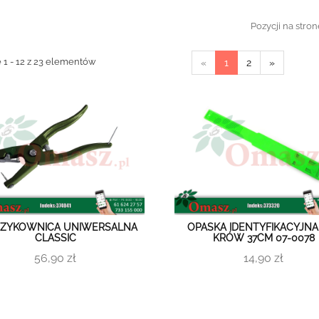
Pozycji na stron
 1 - 12 z 23 elementów
«
1
2
»
ZYKOWNICA UNIWERSALNA
OPASKA IDENTYFIKACYJNA
CLASSIC
KRÓW 37CM 07-0078
56,90 zł
14,90 zł