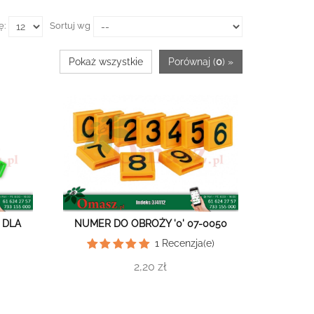
ę:
Sortuj wg
Pokaż wszystkie
Porównaj (
0
) »
NUMER DO OBROŻY '0' 07-0050
 DLA
1
Recenzja(e)
2,20 zł