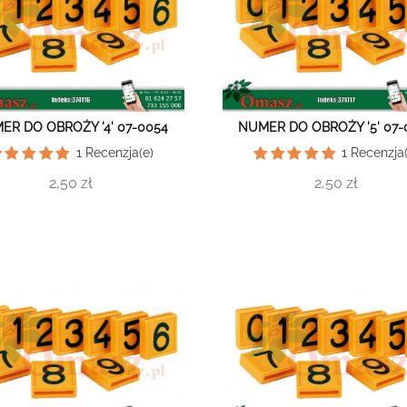
ER DO OBROŻY '4' 07-0054
NUMER DO OBROŻY '5' 07-
1
Recenzja(e)
1
Recenzja(
2,50 zł
2,50 zł