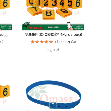
0055
NUMER DO OBROŻY '6/9' 07-0056
e)
1
Recenzja(e)
2,50 zł