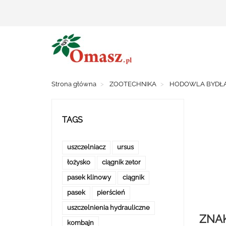
Strona główna
ZOOTECHNIKA
HODOWLA BYDŁ
TAGS
uszczelniacz
ursus
łożysko
ciągnik zetor
pasek klinowy
ciągnik
pasek
pierścień
uszczelnienia hydrauliczne
ZNAK
kombajn