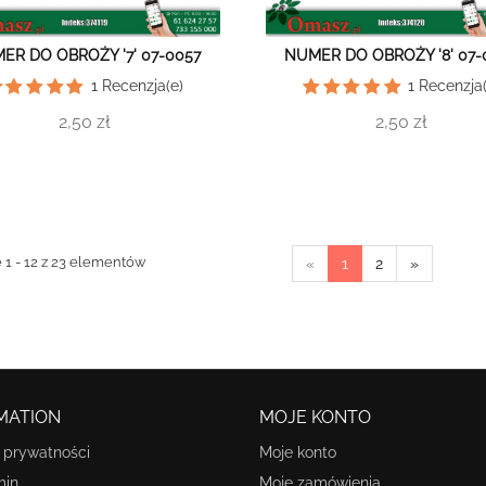
ER DO OBROŻY '7' 07-0057
NUMER DO OBROŻY '8' 07-
1
Recenzja(e)
1
Recenzja(
2,50 zł
2,50 zł
 1 - 12 z 23 elementów
«
1
2
»
MATION
MOJE KONTO
a prywatności
Moje konto
min
Moje zamówienia