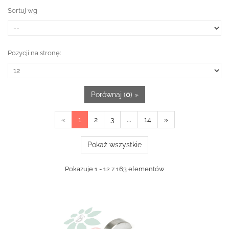
Sortuj wg
Pozycji na stronę:
Porównaj (
0
) »
«
1
2
3
...
14
»
Pokaż wszystkie
Pokazuje 1 - 12 z 163 elementów