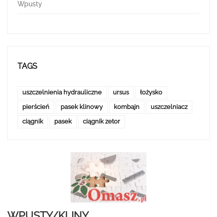
Wpusty
TAGS
uszczelnienia hydrauliczne
ursus
łożysko
pierścień
pasek klinowy
kombajn
uszczelniacz
ciągnik
pasek
ciągnik zetor
WPUSTY/KLINY