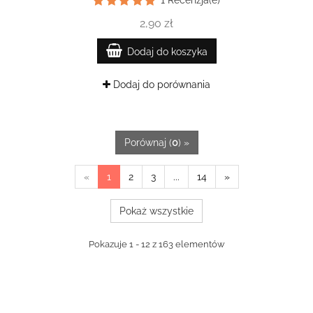
1
Recenzja(e)
2,90 zł
Dodaj do koszyka
Dodaj do porównania
Porównaj (
0
) »
«
1
2
3
...
14
»
Pokaż wszystkie
Pokazuje 1 - 12 z 163 elementów