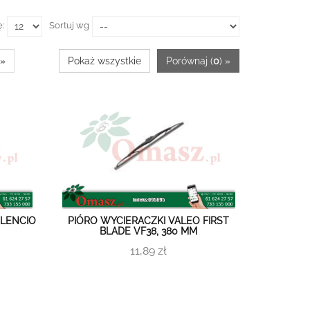
ę:
Sortuj wg
»
Pokaż wszystkie
Porównaj (
0
) »
ILENCIO
PIÓRO WYCIERACZKI VALEO FIRST
BLADE VF38, 380 MM
11,89 zł