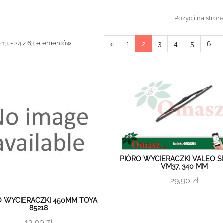
Pozycji na stron
 13 - 24 z 63 elementów
«
1
2
3
4
5
6
PIÓRO WYCIERACZKI VALEO S
VM37, 340 MM
29,90 zł
O WYCIERACZKI 450MM TOYA
85218
13,90 zł