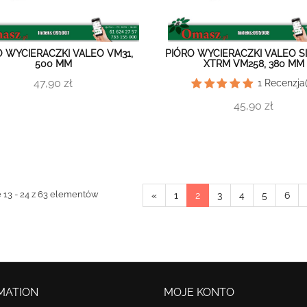
O WYCIERACZKI VALEO VM31,
PIÓRO WYCIERACZKI VALEO S
500 MM
XTRM VM258, 380 MM
47,90 zł
1
Recenzja(
45,90 zł
 13 - 24 z 63 elementów
«
1
2
3
4
5
6
MATION
MOJE KONTO