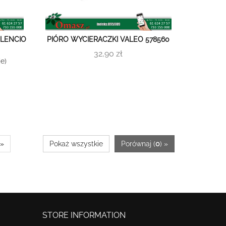
ILENCIO
PIÓRO WYCIERACZKI VALEO 578560
32,90 zł
e)
»
Pokaż wszystkie
Porównaj (
0
) »
STORE INFORMATION