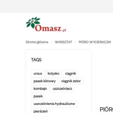
Strona główna
WARSZTAT
PIÓRO WYCIERACZKI
TAGS
ursus
łożysko
ciągnik
pasek klinowy
ciągnik zetor
kombajn
uszczelniacz
pasek
uszczelnienia hydrauliczne
PIÓ
pierścień