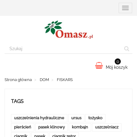
Przełą
nawiga
0
Mój koszyk
Strona główna
DOM
FISKARS
TAGS
uszczelnienia hydrauliczne
ursus
łożysko
pierścień
pasek klinowy
kombajn
uszczelniacz
ciągnik
pasek
ciągnik zetor