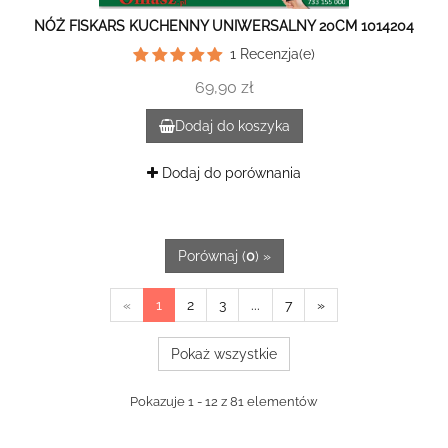
NÓŻ FISKARS KUCHENNY UNIWERSALNY 20CM 1014204
1
Recenzja(e)
69,90 zł
Dodaj do koszyka
Dodaj do porównania
Porównaj (
0
) »
«
1
2
3
...
7
»
Pokaż wszystkie
Pokazuje 1 - 12 z 81 elementów