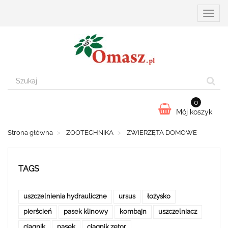
Przełą
nawiga
0
Mój koszyk
Strona główna
ZOOTECHNIKA
ZWIERZĘTA DOMOWE
TAGS
uszczelnienia hydrauliczne
ursus
łożysko
pierścień
pasek klinowy
kombajn
uszczelniacz
ciągnik
pasek
ciągnik zetor