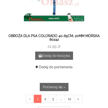
OBROŻA DLA PSA COLORADO 40-65CM, 20MM MORSKA
80242
21,99 zł
Dodaj do koszyka
Dodaj do porównania
Porównaj (
0
) »
«
1
2
3
...
12
»